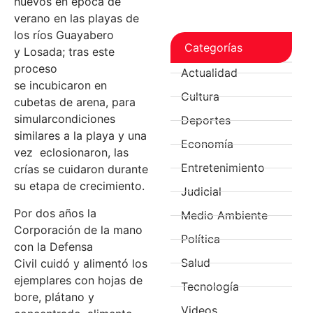
huevos en época de
verano en las playas de
los ríos Guayabero
Categorías
y Losada; tras este
proceso
Actualidad
se incubicaron en
Cultura
cubetas de arena, para
simularcondiciones
Deportes
similares a la playa y una
Economía
vez eclosionaron, las
Entretenimiento
crías se cuidaron durante
su etapa de crecimiento.
Judicial
Por dos años la
Medio Ambiente
Corporación de la mano
Política
con la Defensa
Salud
Civil cuidó y alimentó los
ejemplares con hojas de
Tecnología
bore, plátano y
Videos