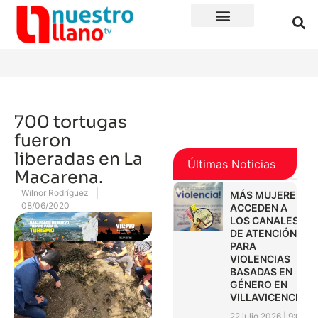
700 tortugas
fueron
liberadas en La
Últimas Noticias
Macarena.
Wilnor Rodríguez
MÁS MUJERES
08/06/2020
ACCEDEN A
LOS CANALES
DE ATENCIÓN
PARA
VIOLENCIAS
BASADAS EN
GÉNERO EN
VILLAVICENCIO
22 julio 2026
9:01