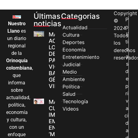
Copyright
Últimas
Categorias
P
©
noticias
Nuestro
o
Actualidad
2024.
Llano
es
MÁS MUJERES
lí
Cultura
Todos
un diario
ACCEDEN A
ti
Deportes
los
regional
LOS CANALES
c
Economía
derechos
de la
DE ATENCIÓN
a
Entretenimiento
reservado
PARA
Orinoquía
s
Judicial
VIOLENCIAS
colombiana
,
d
Medio
BASADAS EN
que
e
Ambiente
GÉNERO EN
informa
VILLAVICENCIO
p
Política
sobre
ri
Salud
actualidad,
v
Tecnología
MADRES
política,
CUIDADORAS
a
Videos
economía
IMPULSAN SUS
ci
y cultura,
EMPRENDIMIENTOS
d
con un
EN LA FERIA
a
‘MANOS QUE
enfoque
d