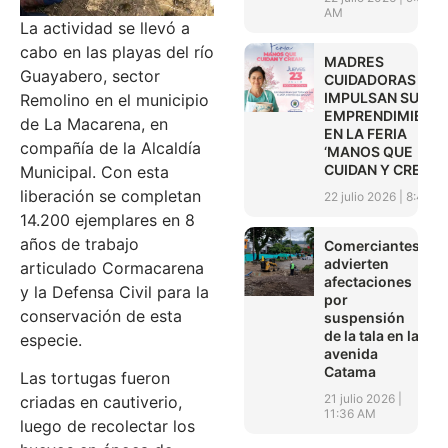
AM
La actividad se llevó a
cabo en las playas del río
MADRES
Guayabero, sector
CUIDADORAS
IMPULSAN SUS
Remolino en el municipio
EMPRENDIMIENT
de La Macarena, en
EN LA FERIA
compañía de la Alcaldía
‘MANOS QUE
CUIDAN Y CREAN’
Municipal. Con esta
liberación se completan
22 julio 2026
8:45 A
14.200 ejemplares en 8
años de trabajo
Comerciantes
advierten
articulado Cormacarena
afectaciones
y la Defensa Civil para la
por
conservación de esta
suspensión
de la tala en la
especie.
avenida
Catama
Las tortugas fueron
21 julio 2026
criadas en cautiverio,
11:36 AM
luego de recolectar los