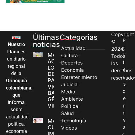
Copyright
Últimas
Categorias
P
©
noticias
Nuestro
o
Actualidad
2024.
Llano
es
MÁS MUJERES
lí
Cultura
Todos
un diario
ACCEDEN A
ti
Deportes
los
regional
LOS CANALES
c
Economía
derechos
de la
DE ATENCIÓN
a
Entretenimiento
reservado
PARA
Orinoquía
s
Judicial
VIOLENCIAS
colombiana
,
d
Medio
BASADAS EN
que
e
Ambiente
GÉNERO EN
informa
VILLAVICENCIO
p
Política
sobre
ri
Salud
actualidad,
v
Tecnología
MADRES
política,
CUIDADORAS
a
Videos
economía
IMPULSAN SUS
ci