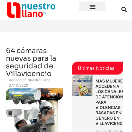
64 cámaras
nuevas para la
seguridad de
Últimas Noticias
Villavicencio
Redacción Nuestro Llano
MÁS MUJERES
27/10/2020
ACCEDEN A
LOS CANALES
DE ATENCIÓN
PARA
VIOLENCIAS
BASADAS EN
GÉNERO EN
VILLAVICENCIO
22 julio 2026
9:01