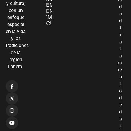
y cultura,
EMPRENDIMIENTOS
d
con un
EN LA FERIA
a
‘MANOS QUE
enfoque
d
CUIDAN Y CREAN’
especial
T
en la vida
r
y las
a
tradiciones
t
de la
a
región
m
llanera.
ie
n
t
o
d
e
d
a
t