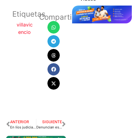
Etiquetas
Compartir
villavic
encio
ANTERIOR
SIGUIENTE
En líos judiciales el hombre que mató a un presunto ladrón
Denuncian estafa en página falsa de ingreso solidario