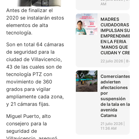
AM
Antes de finalizar el
2020 se instalarán estos
MADRES
CUIDADORAS
elementos de alta
IMPULSAN SUS
tecnología.
EMPRENDIMIENT
EN LA FERIA
Son en total 64 cámaras
‘MANOS QUE
de seguridad para la
CUIDAN Y CREAN’
ciudad de Villavicencio,
22 julio 2026
8:45 A
43 de las cuales son de
tecnología PTZ con
Comerciantes
movimiento de 360
advierten
afectaciones
grados para vigilar
por
ampliamente cada zona,
suspensión
y 21 cámaras fijas.
de la tala en la
avenida
Catama
Miguel Puerto, alto
consejero para la
21 julio 2026
11:36 AM
seguridad de
Villavicencio, aseguró