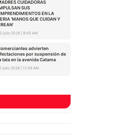
MADRES CUIDADORAS
IMPULSAN SUS
EMPRENDIMIENTOS EN LA
FERIA ‘MANOS QUE CUIDAN Y
CREAN’
2 julio 2026
8:45 AM
omerciantes advierten
fectaciones por suspensión de
a tala en la avenida Catama
1 julio 2026
11:36 AM