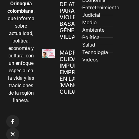
Economía
Orinoquía
DE ATENCIÓN
Entretenimiento
PARA
colombiana
,
Judicial
VIOLENCIAS
que informa
Medio
BASADAS EN
sobre
Ambiente
GÉNERO EN
actualidad,
VILLAVICENCIO
Política
política,
Salud
economía y
Tecnología
MADRES
cultura, con
CUIDADORAS
Videos
un enfoque
IMPULSAN SUS
especial en
EMPRENDIMIENTOS
la vida y las
EN LA FERIA
‘MANOS QUE
tradiciones
CUIDAN Y CREAN’
de la región
llanera.