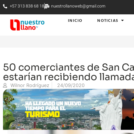
+57 313 838 68 18
nuestrollanoweb@gmail.com
INICIO
NOTICIAS
50 comerciantes de San Ca
estarían recibiendo llamada
Wilnor Rodríguez
24/09/2020