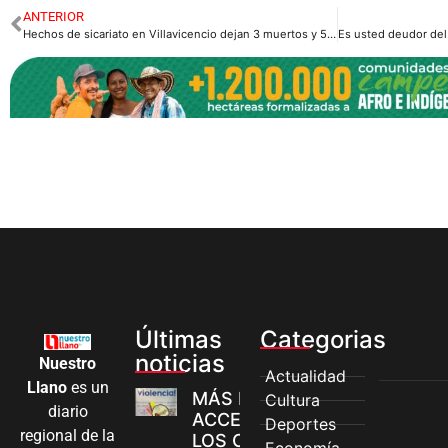
ANTERIOR
Hechos de sicariato en Villavicencio dejan 3 muertos y 5 heridos en tan solo 24 horas.
Últimas
Categorias
noticias
Nuestro
Actualidad
Llano
es un
MÁS MUJERES
Cultura
diario
ACCEDEN A
Deportes
regional de la
LOS CANALES