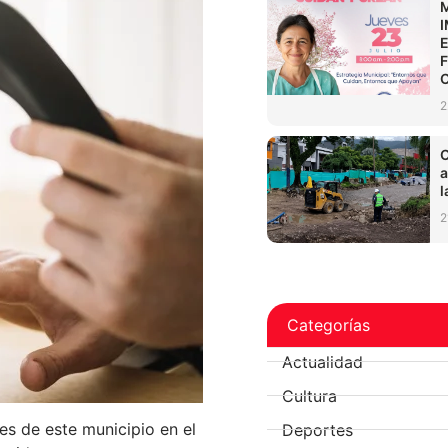
2
C
a
l
2
Categorías
Actualidad
Cultura
es de este municipio en el
Deportes