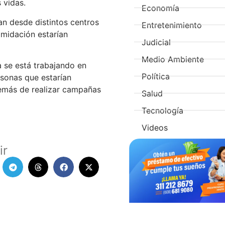
 vidas.
Economía
ían desde distintos centros
Entretenimiento
imidación estarían
Judicial
Medio Ambiente
a se está trabajando en
Política
rsonas que estarían
demás de realizar campañas
Salud
Tecnología
Videos
ir