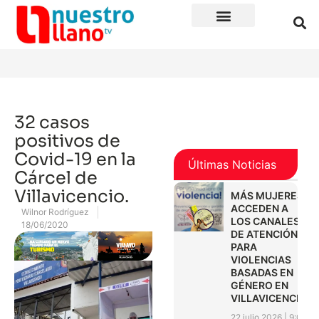
32 casos
positivos de
Covid-19 en la
Últimas Noticias
Cárcel de
Villavicencio.
MÁS MUJERES
ACCEDEN A
Wilnor Rodríguez
LOS CANALES
18/06/2020
DE ATENCIÓN
PARA
VIOLENCIAS
BASADAS EN
GÉNERO EN
VILLAVICENCIO
22 julio 2026
9:01