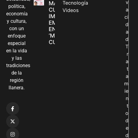
v
Tecnología
MADRES
política,
CUIDADORAS
a
Videos
economía
IMPULSAN SUS
ci
y cultura,
EMPRENDIMIENTOS
d
con un
EN LA FERIA
a
‘MANOS QUE
enfoque
d
CUIDAN Y CREAN’
especial
T
en la vida
r
y las
a
tradiciones
t
de la
a
región
m
llanera.
ie
n
t
o
d
e
d