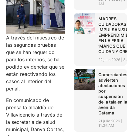
AM
MADRES
CUIDADORAS
IMPULSAN SUS
EMPRENDIMIENT
A través del muestreo de
EN LA FERIA
las segundas pruebas
‘MANOS QUE
CUIDAN Y CREAN’
que se han requerido
para los internos, se ha
22 julio 2026
8:45 A
podido evidenciar que se
están reactivando los
Comerciantes
advierten
casos al interior del
afectaciones
penal.
por
suspensión
En comunicado de
de la tala en la
prensa la alcaldía de
avenida
Catama
Villavicencio a través de
21 julio 2026
la secretaria de salud
11:36 AM
municipal, Danya Cortes,