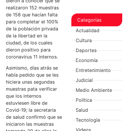
dieron a conocer que se
realizaron 152 muestras
de 158 que hacían falta
Categorías
para completar el 100%
de la población privada
Actualidad
de la libertad en la
Cultura
ciudad, de los cuales
dieron positivo para
Deportes
coronavirus 11 internos.
Economía
Asimismo, días atrás se
Entretenimiento
había pedido que se les
Judicial
hiciera unas segundas
muestras pata verificar
Medio Ambiente
que los internos
Política
estuviesen libre de
Salud
Covid-19; la secretaria
de salud confirmó que se
Tecnología
iniciaron las muestras
Videos